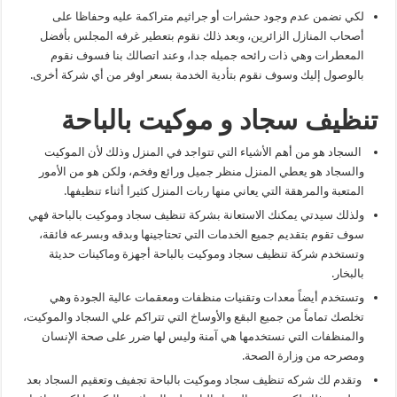
لكي نضمن عدم وجود حشرات أو جراثيم متراكمة عليه وحفاظا على
أصحاب المنازل الزائرين، وبعد ذلك نقوم بتعطير غرفه المجلس بأفضل
المعطرات وهي ذات رائحه جميله جدا، وعند اتصالك بنا فسوف نقوم
بالوصول إليك وسوف نقوم بتأدية الخدمة بسعر اوفر من أي شركة أخرى.
تنظيف سجاد و موكيت بالباحة
السجاد هو من أهم الأشياء التي تتواجد في المنزل وذلك لأن الموكيت
والسجاد هو يعطي المنزل منظر جميل ورائع وفخم، ولكن هو من الأمور
المتعبة والمرهقة التي يعاني منها ربات المنزل كثيرا أثناء تنظيفها.
ولذلك سيدتي يمكنك الاستعانة بشركة تنظيف سجاد وموكيت بالباحة فهي
سوف تقوم بتقديم جميع الخدمات التي تحتاجينها وبدقه وبسرعه فائقة،
وتستخدم شركة تنظيف سجاد وموكيت بالباحة أجهزة وماكينات حديثة
بالبخار.
وتستخدم أيضاً معدات وتقنيات منظفات ومعقمات عالية الجودة وهي
تخلصك تماماً من جميع البقع والأوساخ التي تتراكم علي السجاد والموكيت،
والمنظفات التي نستخدمها هي آمنة وليس لها ضرر على صحة الإنسان
ومصرحه من وزارة الصحة.
وتقدم لك شركه تنظيف سجاد وموكيت بالباحة تجفيف وتعقيم السجاد بعد