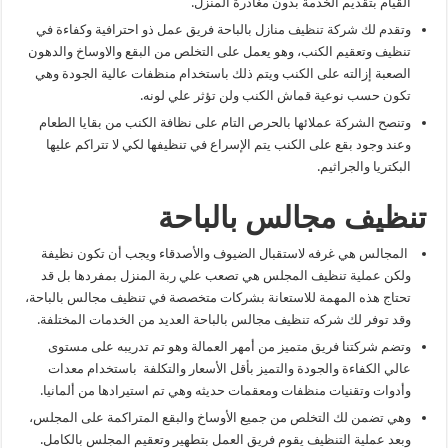
القيام بتقديم الخدمة بدون مغادرة المنزل.
وتقدم لك شركة تنظيف منازل بالباحة فريق عمل ذو احترافية وكفاءة في
تنظيف وتعقيم الكنب، وهو يعمل على التخلص من البقع والاوساخ والدهون
الصعبة إزالته على الكنب ويتم ذلك باستخدام منظفات عالية الجودة وهي
تكون حسب نوعية قماش الكنب ولن تؤثر علي لونه.
وتنصح الشركة عملائها بالحرص التام على نظافة الكنب من بقايا الطعام
وعند وجود بقع على الكنب يتم الإسراع في تنظيفها لكي لا تتراكم عليها
البكتريا والجراثيم.
تنظيف مجالس بالباحة
المجالس هي غرفه لاستقبال الضيوف والأصدقاء ويجب أن تكون نظيفة
ولكن عملية تنظيف المجلس هي تصعب علي ربة المنزل بمفردها بل قد
تحتاج هذه المهمة للاستعانة بشركات متخصصة في تنظيف مجالس بالباحة،
وقد توفر لك شركه تنظيف مجالس بالباحة العديد من الخدمات المختلفة.
وتضم شركتنا فريق متميز من أمهر العمالة وهو تم تدريبه على مستوى
عالي الكفاءة والجودة والتميز بأقل الأسعار والتكلفة باستخدام معدات
وأدوات وتقنيات منظفات ومعقمات حديثه وهي تم استيرادها من ألمانيا.
وهي تضمن لك التخلص من جميع الأوساخ والبقع المتراكمة على المجلس،
وبعد عملية التنظيف يقوم فريق العمل بتطهير وتعقيم المجلس بالكامل.