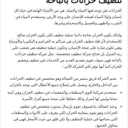
تنظيف خزانات بالباحة
الخزانات هي توجد فيها المياه والمياه هي من الأشياء الهامة في حياة كل
إنسان ولولا المياه لعيشه للإنسان على وجه الأرض، وتستخدم المياه في
الشرب والطهي والغسيل والاستحمام وغيرها.
ولذلك يكون الخزان بحاجة دائما عملية تنظيف لكي يكون الخزان صالح
للاستخدام لأن قلة تنظيف الخزان هي تتراكم به الجراثيم و البكتيريا والأوساخ
وهي تكون ضارة على صحة الإنسان، وتكون عملية تنظيفه هي تصعب علي
ربة المنزل بل تحتاج شركة تنظيف متخصصة، مثل شركة تنظيف خزانات
بالباحة فهي سوف تقوم بتقديم العديد من الخدمات في تنظيف وتعقيم
الخزان كما أنها توفر لكم الشركة الآتي :
تضم الشركة فريق متميز من العمالة وهو متخصص في تنظيف الخزانات
من الداخل والخارج، ويعمل على إصلاح جميع الأعطال التي توجد بالخزان.
تستخدم شركتنا أقوي المنظفات والمعقمات في تنظيف الخزان وهي آمنة
تماما وليس لها أضرار وذلك حفاظا على صحة جميع أفراد الأسرة
وعند اتصالك بنا فسوف نقوم بإرسال مندوب متخصص في تنظيف
الخزانات وهو يقوم بمعاينة الخزان لكي يتعرف على الأدوات والمنظفات
التي يحتاجها في عملية التنظيف ولا تكن قلق من حيث الأسعار فهي في
متناول الجميع .