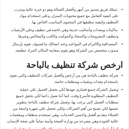
تمتلك فريق متميز من أمهر وأفضل العمالة وهو ذو خبرة عالية ومدرب
على كيفية التعامل مع جميع محتويات المنزل، وعلى استخدام مواد
التنظيف وكيفيه تنظيفها في المحتوى المناسب الخاص بها.
ماكينات ومعدات وأساليب حديثة وهي خاصة في تنظيف وجلي الأرضيات
وتنظيف المفروشات والسجاد والموكيت والكنب والمجالس وغيرها.
المصداقية والالتزام في المواعيد وعند اتصالك بنا فسوف نقوم بإرسال
مندوب متخصص من الشركة وهو يقوم بمعاينة المكان المراد تنظيفه.
ارخص شركة تنظيف بالباحة
شركه تنظيف بالباحة هي من أرخص وأفضل شركات التنظيف والتي تقوم
باستخدام معدات وتقنيات ومنظفات خاصة.
وتعمل الشركة جميع قصارى جهدها لكي يحصل العميل علي عملية
التنظيف المطلوبة فأسرع وقت، كما أننا نعمل دائما لكي نحقق جميع
متطلبات العميل التي يرغب بها، وتعمل شركة تنظيف بالباحة بتطوير
نفسها لكي تصبح من أهم الشركات ولكي تحصل علي شهرة واسعة من
العملاء بتقديم أفضل واحسن الخدمات، وهي تستخدم منظفات ومعقمات
عالية الجودة وهي مصرحه من وزاره الصحة وآمنة تماماً على صحة الإنسان.
كما أنها حازت شركتنا على شهرة واسعة من العملاء بسبب استخدامها