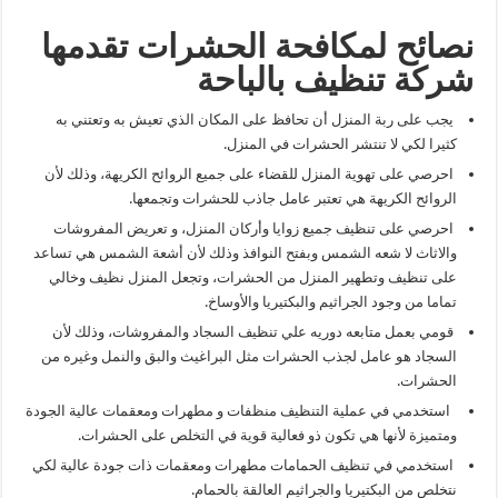
نصائح لمكافحة الحشرات تقدمها
شركة تنظيف بالباحة
يجب على ربة المنزل أن تحافظ على المكان الذي تعيش به وتعتني به
كثيرا لكي لا تنتشر الحشرات في المنزل.
احرصي على تهوية المنزل للقضاء على جميع الروائح الكريهة، وذلك لأن
الروائح الكريهة هي تعتبر عامل جاذب للحشرات وتجمعها.
احرصي على تنظيف جميع زوايا وأركان المنزل، و تعريض المفروشات
والاثاث لا شعه الشمس وبفتح النوافذ وذلك لأن أشعة الشمس هي تساعد
على تنظيف وتطهير المنزل من الحشرات، وتجعل المنزل نظيف وخالي
تماما من وجود الجراثيم والبكتيريا والأوساخ.
قومي بعمل متابعه دوريه علي تنظيف السجاد والمفروشات، وذلك لأن
السجاد هو عامل لجذب الحشرات مثل البراغيث والبق والنمل وغيره من
الحشرات.
استخدمي في عملية التنظيف منظفات و مطهرات ومعقمات عالية الجودة
ومتميزة لأنها هي تكون ذو فعالية قوية في التخلص على الحشرات.
استخدمي في تنظيف الحمامات مطهرات ومعقمات ذات جودة عالية لكي
نتخلص من البكتيريا والجراثيم العالقة بالحمام.