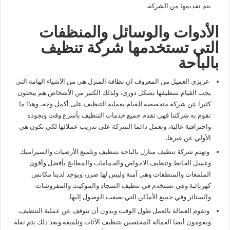
يتم تقديمها من الشركة.
الأدوات والوسائل والمنظفات
التي تستخدمها شركة تنظيف
بالباحة
عزيزي العميل من المعروف ان نظافة المنزل هي من الأشياء الهامة التي
يجب القيام بتنظيفها بشكل دوري، ولذلك الكثير من الأشخاص هم يبحثون
كثيرا عن شركة متخصصة للقيام بعملية التنظيف على أكمل وجه، وهذا ما
تقوم به شركتنا فهي تقدم جميع خدمات التنظيف بأسرع وقت وبجوده
واحترافية عالية، وتعمل دائما الشركة على تدريب عملائها لكي تكون هي
الأولي عن غيرها.
وتهتم شركة تنظيف منازل بالباحة بتنظيف وتلميع الأرضيات والسيراميك
وغسل الحائط وتنظيف الاحواض والحمامات والمطابخ بأفضل وأقوى
الملمعات والمنظفات وهي آمنة وليس لها ضرر، ويوجد لدينا مكانس
كهربائية وهي تستخدم في تنظيف السجاد والموكيت والمفروشات
والستائر وفي جميع الأماكن التي يصعب الوصول إليها.
وتقوم العمالة بالعمل طول الوقت وبدون أن تتوقف عن عملية التنظيف،
ويقومون أيضا العمالة المختصين بتنظيف الأثاث وتلميعه وبعد ذلك يتم نقله