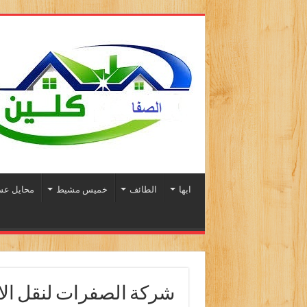
ابها
الطائف
خميس مشيط
محايل عس
شركة الصفرات لنقل الا