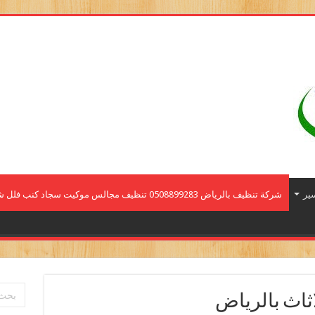
ير
شركة تنظيف بالرياض 0508899283 تنظيف مجالس موكيت سجاد كنب فلل شقق منازل
ثاث بالرياض